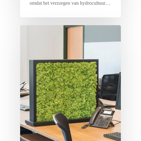
omdat het verzorgen van hydrocultuur…
Creëer
met
planten
een
veilige
werkplek