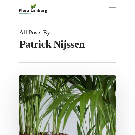
Skip
Menu
to
main
content
All Posts By
Patrick Nijssen
De
5
voordelen
van
hydrocultuur