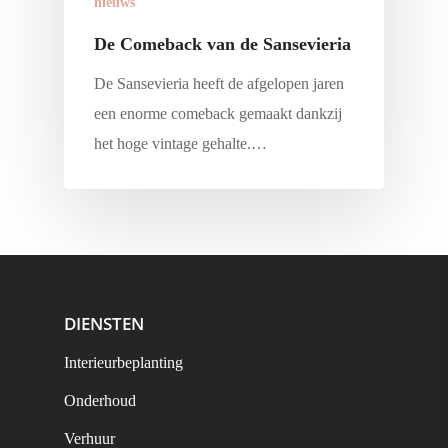
nieuws
De Comeback van de Sansevieria
De Sansevieria heeft de afgelopen jaren
een enorme comeback gemaakt dankzij
het hoge vintage gehalte.…
Diensten
Close
Projectimpressies
Interieurbeplanting
Menu
Over ons
Onderhoud
Nieuws
Verhuur
Wie zijn we?
DIENSTEN
Neem contact op
Assortiment
Waarom Flora Limburg?
Interieurbeplanting
Voordelen van groen
Wat doen we?
Onderhoud
Verhuur
Vacatures